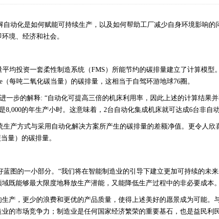
得以在理解自动化是如何赋能可持续生产，以及如何帮助工厂减少自身环境影响的问
即环境、经济和社会。
，为测量平均投资一套柔性制造系统（FMS）所能节约的碳排量建立了计算模
2e（每吨二氧化碳当量）的碳排量，这相当于自驾环游地球76圈。
对该结果作出了进一步的解释: “自动化可提高三倍的机床利用率，因此上述的计
甚至是8,000的年生产小时。这意味着，2台自动化集成机床就可达成6台非
床在传统生产方式与采用自动化解决方案所产生的碳排量的差额净值。更令人
化碳当量）的碳排量。
造业大好蓝图的一小部分。“我们将在智能制造业的引导下建立更加可持续的
域既能够最大限度地释放生产潜能，又能降低生产过程中的非必要成本。”N
的生产，更少的浪费和更优的产品质量，使得上述美好的愿景成为可能。
造业的市场竞争力；制造业是任何国家经济繁荣的重要基石，也是益民利